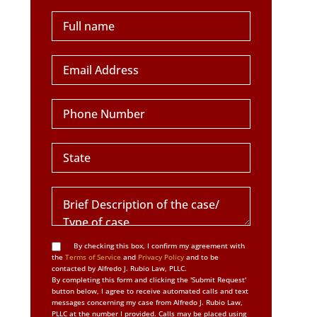
By checking this box, I confirm my agreement with
the
Terms of Service
and
Privacy Policy
and to be
contacted by Alfredo J. Rubio Law, PLLC.
By completing this form and clicking the 'Submit Request'
button below, I agree to receive automated calls and text
messages concerning my case from Alfredo J. Rubio Law,
PLLC at the number I provided. Calls may be placed using