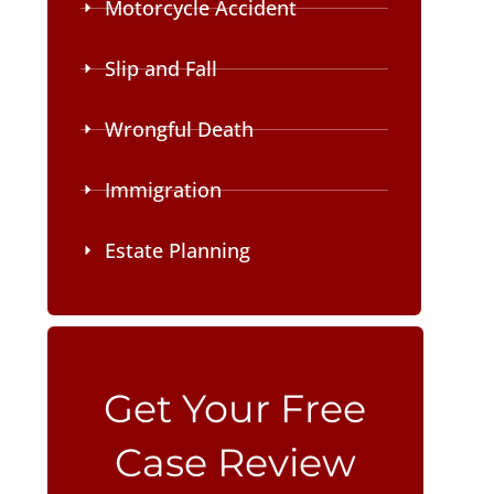
Motorcycle Accident
Slip and Fall
Wrongful Death
Immigration
Estate Planning
Please leave this field empty.
Get Your Free
Case Review