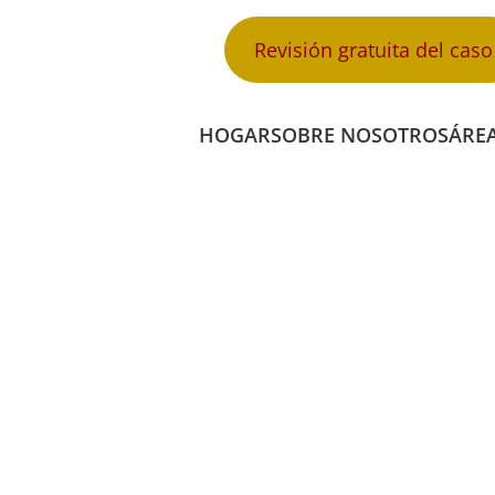
Revisión gratuita del caso
HOGAR
SOBRE NOSOTROS
ÁREA
TOCICLETA
E ACCIDENTE
TA EN DORAL