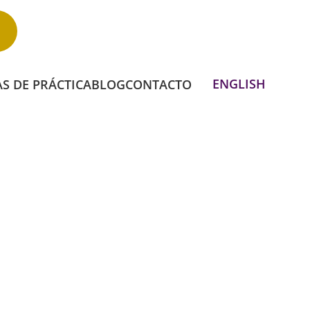
Llama Al 1-844-PODEMOS
ENGLISH
S DE PRÁCTICA
BLOG
CONTACTO
S DE