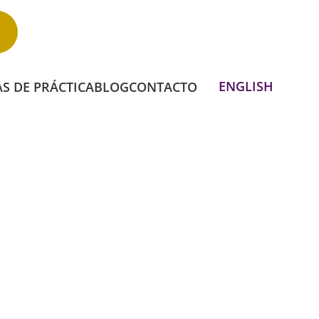
Llama Al 1-844-PODEMOS
ENGLISH
S DE PRÁCTICA
BLOG
CONTACTO
S DE AUTO