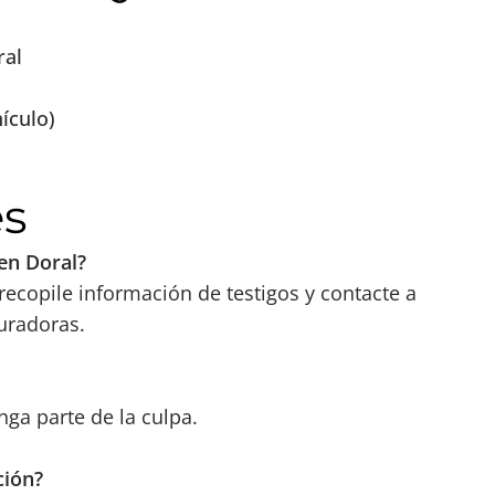
ral
ículo)
es
en Doral?
ecopile información de testigos y contacte a
uradoras.
ga parte de la culpa.
ción?