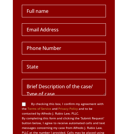
By checking this box, I confirm my agreement with
the
Terms of Service
and
Privacy Policy
and to be
contacted by Alfredo J. Rubio Law, PLLC.
By completing this form and clicking the 'Submit Request'
button below, I agree to receive automated calls and text
messages concerning my case from Alfredo J. Rubio Law,
PLLC at the number I provided. Calls may be placed using