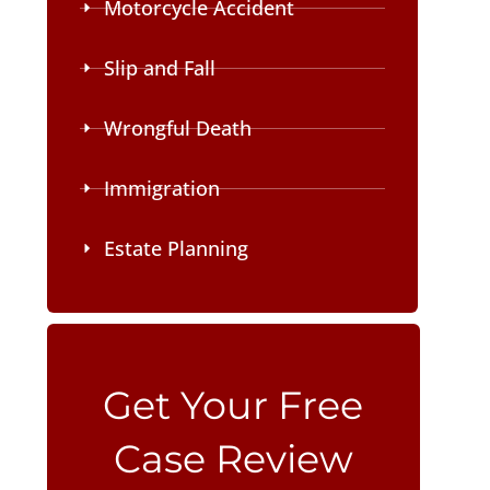
Motorcycle Accident
Slip and Fall
Wrongful Death
Immigration
Estate Planning
Please leave this field empty.
Get Your Free
Case Review