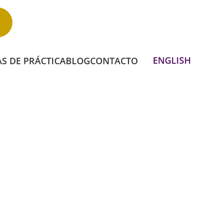
Llama Al 1-844-PODEMOS
ENGLISH
S DE PRÁCTICA
BLOG
CONTACTO
OR