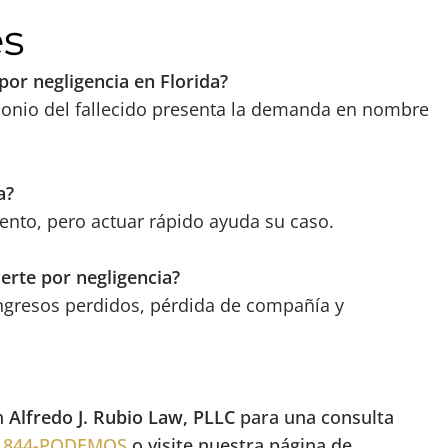
es
r negligencia en Florida?
monio del fallecido presenta la demanda en nombre
a?
ento, pero actuar rápido ayuda su caso.
rte por negligencia?
ingresos perdidos, pérdida de compañía y
n
Alfredo J. Rubio Law, PLLC
para una consulta
l
844-PODEMOS
o visite nuestra página de