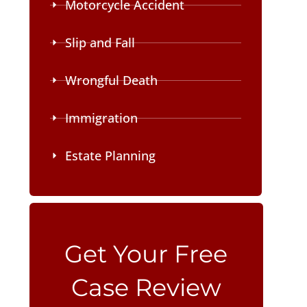
Motorcycle Accident
Slip and Fall
Wrongful Death
Immigration
Estate Planning
Please leave this field empty.
Get Your Free
Case Review