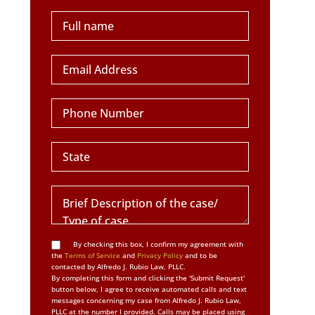
By checking this box, I confirm my agreement with
the
Terms of Service
and
Privacy Policy
and to be
contacted by Alfredo J. Rubio Law, PLLC.
By completing this form and clicking the 'Submit Request'
button below, I agree to receive automated calls and text
messages concerning my case from Alfredo J. Rubio Law,
PLLC at the number I provided. Calls may be placed using